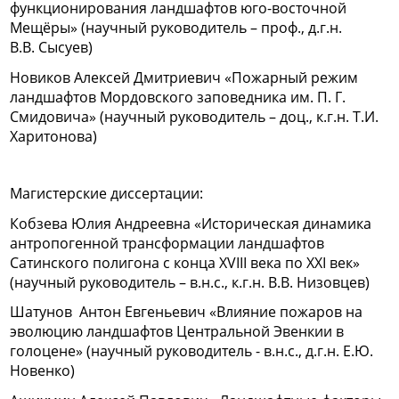
функционирования ландшафтов юго-восточной
Мещёры» (научный руководитель – проф., д.г.н.
В.В. Сысуев)
Новиков Алексей Дмитриевич «Пожарный режим
ландшафтов Мордовского заповедника им. П. Г.
Смидовича» (научный руководитель – доц., к.г.н. Т.И.
Харитонова)
Магистерские диссертации:
Кобзева Юлия Андреевна «Историческая динамика
антропогенной трансформации ландшафтов
Сатинского полигона с конца XVIII века по XXI век»
(научный руководитель – в.н.с., к.г.н. В.В. Низовцев)
Шатунов Антон Евгеньевич «Влияние пожаров на
эволюцию ландшафтов Центральной Эвенкии в
голоцене» (научный руководитель - в.н.с., д.г.н. Е.Ю.
Новенко)