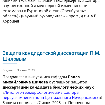
Ашихмин Алексей Павлович «Ландшафтные факторы
внутрисезонной и межгодовой изменчивости
фитомассы в Буртинской степи (Оренбургская
область)» (научный руководитель – проф., д.г.н. А.В.
Хорошев)
Защита кандидатской диссертации П.М.
Шиловым
Создано: 09 июня 2023
Поздравляем выпускника кафедры
Павла
Михайловича Шилова
с успешной защитой
диссертации кандидата биологических наук
«
Литолого-геоморфологические факторы
переувлажнения почв Центрального Нечерноземья
»!
Защита состоялась 7 июня 2023 г. в Почвенном