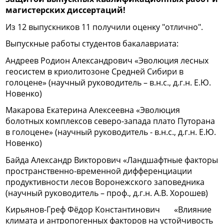
магистерских диссертаций!
Из 12 выпускников 11 получили оценку "отлично".
Выпускные работы студентов бакалавриата:
Андреев Родион Александрович «Эволюция лесных
геосистем в криолитозоне Средней Сибири в
голоцене» (научный руководитель – в.н.с., д.г.н. Е.Ю.
Новенко)
Макарова Екатерина Алексеевна «Эволюция
болотных комплексов северо-запада плато Путорана
в голоцене» (научный руководитель - в.н.с., д.г.н. Е.Ю.
Новенко)
Байда Александр Викторович «Ландшафтные факторы
пространственно-временной дифференциации
продуктивности лесов Воронежского заповедника
(научный руководитель – проф., д.г.н. А.В. Хорошев)
Кирьянов-Греф Фёдор Константинович «Влияние
климата и антропогенных факторов на устойчивость