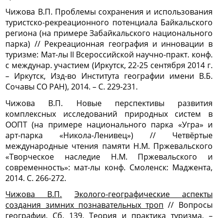
Чижова В.П. Проблемы сохранения и использования
туристско-рекреационного потенциала Байкальского
региона (на примере Забайкальского национального
парка) // Рекреационная география и инновации в
туризме: Мат-лы II Всероссийской научно-практ. конф.
с междунар. участием (Иркутск, 22-25 сентября 2014 г.
– Иркутск, Изд-во Института географии имени В.Б.
Сочавы СО РАН), 2014. – С. 229-231.
Чижова В.П. Новые перспективы развития
комплексных исследований природных систем в
ООПТ (на примере национального парка «Угра» и
арт-парка «Никола-Ленивец») // Четвёртые
международные чтения памяти Н.М. Пржевальского
«Творческое наследие Н.М. Пржевальского и
современность»: мат-лы конф. Смоленск: Маджента,
2014. С. 266-272.
Чижова В.П.
Эколого-географические аспекты
создания зимних познавательных троп
// Вопросы
географии
.
Сб. 139. Теория и практика туризма. –