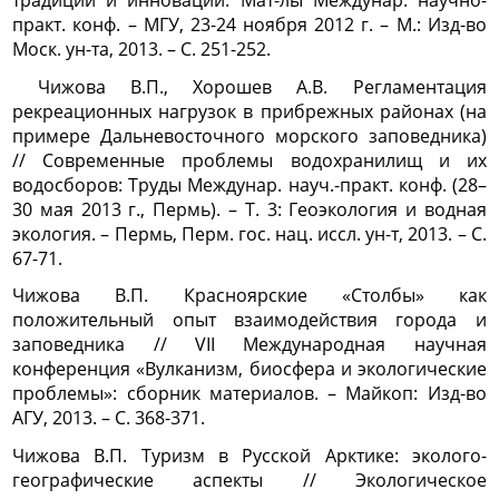
традиции и инновации: Мат-лы Междунар. научно-
практ. конф. – МГУ, 23-24 ноября 2012 г. – М.: Изд-во
Моск. ун-та, 2013. – С. 251-252.
Чижова В.П., Хорошев А.В. Регламентация
рекреационных нагрузок в прибрежных районах (на
примере Дальневосточного морского заповедника)
// Современные проблемы водохранилищ и их
водосборов: Труды Междунар. науч.-практ. конф. (28–
30 мая 2013 г., Пермь). – Т. 3: Геоэкология и водная
экология. – Пермь, Перм. гос. нац. иссл. ун-т, 2013. – С.
67-71.
Чижова В.П. Красноярские «Столбы» как
положительный опыт взаимодействия города и
заповедника // VII Международная научная
конференция «Вулканизм, биосфера и экологические
проблемы»: сборник материалов. – Майкоп: Изд-во
АГУ, 2013. – С. 368-371.
Чижова В.П. Туризм в Русской Арктике: эколого-
географические аспекты // Экологическое