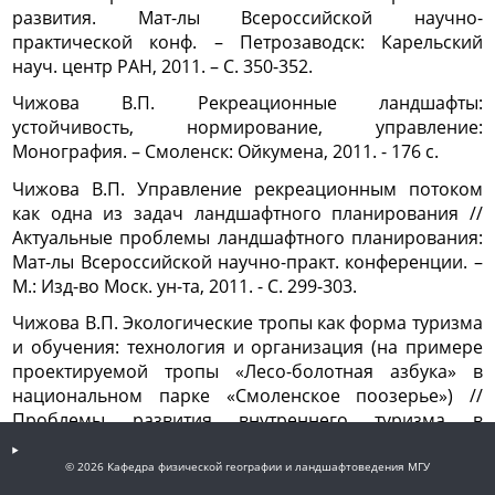
развития. Мат-лы Всероссийской научно-
практической конф. – Петрозаводск: Карельский
науч. центр РАН, 2011. – С. 350-352.
Чижова В.П. Рекреационные ландшафты:
устойчивость, нормирование, управление:
Монография. – Смоленск: Ойкумена, 2011. - 176 с.
Чижова В.П. Управление рекреационным потоком
как одна из задач ландшафтного планирования //
Актуальные проблемы ландшафтного планирования:
Мат-лы Всероссийской научно-практ. конференции. –
М.: Изд-во Моск. ун-та, 2011. - С. 299-303.
Чижова В.П. Экологические тропы как форма туризма
и обучения: технология и организация (на примере
проектируемой тропы «Лесо-болотная азбука» в
национальном парке «Смоленское поозерье») //
Проблемы развития внутреннего туризма в
Центральной России: мат-лы V межрегион. научно-
практ. конф. – Ярославль, 2010. – С. 25-30.
© 2026 Кафедра физической географии и ландшафтоведения МГУ