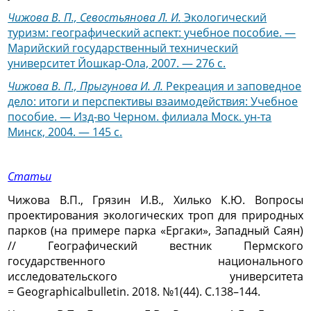
Чижова В. П., Севостьянова Л. И.
Экологический
туризм: географический аспект: учебное пособие. —
Марийский государственный технический
университет Йошкар-Ола, 2007. — 276 с.
Чижова В. П., Прыгунова И. Л.
Рекреация и заповедное
дело: итоги и перспективы взаимодействия: Учебное
пособие. — Изд-во Черном. филиала Моск. ун-та
Минск, 2004. — 145 с.
Статьи
Чижова В.П., Грязин И.В., Хилько К.Ю. Вопросы
проектирования экологических троп для природных
парков (на примере парка «Ергаки», Западный Саян)
// Географический вестник Пермского
государственного национального
исследовательского университета
= Geographicalbulletin. 2018. №1(44). С.138–144.