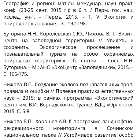
География и регион: мат-лы междунар. науч.-практ.
конф. (23-25 сент. 2015 г.): в 6 т. / Перм. гос. нац.
исслед. ун-т. – Пермь, 2015. – Т. V: Экология и
природопользование. – С. 192-198.
Буторина Н.Н., Королевская С.Ю., Чижова В.П. Визит-
центр на заповедной территории // Увидеть и
сохранить. Экологическое просвещение и
познавательный туризм на особо охраняемых
природных территориях: сб. статей. – Сост. Н.Н.
Буторина. – М.: АНО «ЭкоЦентр «Заповедники», 2015. –
С. 166-175.
Чижова В.П. Создание эколого-познавательных троп:
правила и ошибки // Полевая практика естественных
наук – 2015: в рамках программы «Экологический
центр им. В.И. Вернадского». Туапсе: ВДЦ «Орлёнок»,
2015. С. 5-8.
Чижова В.П., Хорошев А.В. К программе ландшафтно-
рекреационного мониторинга в Сочинском
национальном парке // Устойчивое развитие особо