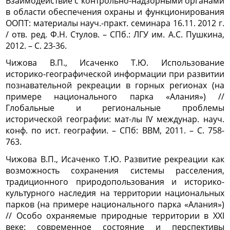
Взаимодействие с контрольно-надзорными органами
в области обеспечения охраны и функционирования
ООПТ: материалы науч.-практ. семинара 16.11. 2012 г.
/ отв. ред. Ф.Н. Стулов. – СПб.: ЛГУ им. А.С. Пушкина,
2012. – С. 23-36.
Чижова В.П., Исаченко Т.Ю. Использование
историко-географической информации при развитии
познавательной рекреации в горных регионах (на
примере национального парка «Алания») //
Глобальные и региональные проблемы
исторической географии: мат-лы IV междунар. науч.
конф. по ист. географии. – СПб: ВВМ, 2011. – С. 758-
763.
Чижова В.П., Исаченко Т.Ю. Развитие рекреации как
возможность сохранения системы расселения,
традиционного природопользования и историко-
культурного наследия на территории национальных
парков (на примере национального парка «Алания»)
// Особо охраняемые природные территории в XXI
веке: современное состояние и перспективы