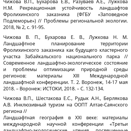
Чижова В.П., Бухарова Е.В., Разуваев А.Е., Лужкова
Н.М. Рекреационная устойчивость ландшафтов
Фролихинского заказника (ФГБУ «Заповедное
Подлеморье») // Проблемы региональной экологии.
2018, № 2, с. 91-95.
Чижова В. П., Бухарова Е. В., Лужкова Н. М.
Ландшафтное планирование территории
Фролихинского заказника как будущего кластерного
участка Забайкальского национального парка //
Современное ландшафтно-экологическое состояние
и проблемы оптимизации природной среды
регионов: материалы XIII Международной
ландшафтной конференции. Т. 2. Воронеж, 14-17 мая
2018. – Воронеж: ИСТОКИ, 2018. – С. 132-134.
Чижова В.П., Шестакова Е.С., Рудык А.Н., Берлякова
А.В.
Инклюзивный туризм на ООПТ Алтае-Саянского
региона //
Ландшафтная география в ХХI веке: материалы
международной
научной конференции «Третьи
ландшафтно-экологические
чтения, посвященные