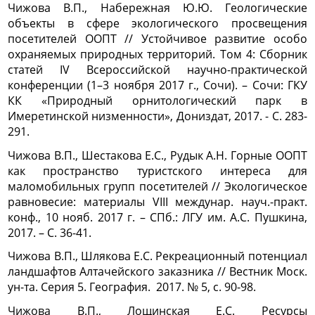
Чижова В.П., Набережная Ю.Ю. Геологические
объекты в сфере экологического просвещения
посетителей ООПТ // Устойчивое развитие особо
охраняемых природных территорий. Том 4: Сборник
статей IV Всероссийской научно-практической
конференции (1–3 ноября 2017 г., Сочи). – Сочи: ГКУ
КК «Природный орнитологический парк в
Имеретинской низменности», Дониздат, 2017. - С. 283-
291.
Чижова В.П., Шестакова Е.С., Рудык А.Н. Горные ООПТ
как пространство туристского интереса для
маломобильных групп посетителей // Экологическое
равновесие: материалы VIII междунар. науч.-практ.
конф., 10 нояб. 2017 г. – СПб.: ЛГУ им. А.С. Пушкина,
2017. – С. 36-41.
Чижова В.П., Шлякова Е.С. Рекреационный потенциал
ландшафтов Алтачейского заказника // Вестник Моск.
ун-та. Серия 5. География. 2017. № 5, с. 90-98.
Чижова В.П., Лощинская Е.С. Ресурсы