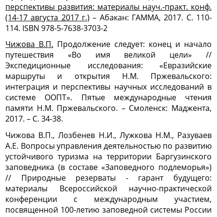
перспективы развития: материалы науч.-практ. конф.
(14-17 августа 2017 г.)
– Абакан: ГАММА, 2017. С. 110-
114. ISBN 978-5-7638-3703-2
Чижова В.П.
Продолжение следует: конец и начало
путешествия «Во имя великой цели» //
Экспедиционные исследования: «Евразийские
маршруты и открытия Н.М. Пржевальского:
интеграция и перспективы научных исследований в
системе ООПТ». Пятые международные чтения
памяти Н.М. Пржевальского. – Смоленск: Маджента,
2017. – С. 34-38.
Чижова В.П., Лозбенев Н.И., Лужкова Н.М., Разуваев
А.Е. Вопросы управления деятельностью по развитию
устойчивого туризма на территории Баргузинского
заповедника (в составе «Заповедного подлеморья»)
// Природные резерваты - гарант будущего:
материалы Всероссийской научно-практической
конференции с международным участием,
посвященной 100-летию заповедной системы России