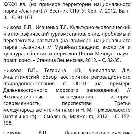
XX-XXI вв. (на примере территории национального
парка «Алания») // Вестник СПбГУ. Сер. 7. 2012. Вып.
3. – С. 91-103.
Чижова В.П., Исаченко Т.Е. Культурно-экологический
и этнографический туризм: становление, проблемы и
перспективы развития (на примере национального
парка «Алания») // Музей-заповедник: экология и
культура: сборник материалов Пятой Междун. науч.-
практ. конф. – Станица Вешенская, 2012. – С. 32-35.
Чижова В.П., Тетерина Н.В., Филиппова Д.А.
Аналитический обзор восприятия рекреационного
природопользования в ООПТ (на примере
Дальневосточного морского заповедника) //
Экспедиционные исследования: история,
современность, перспективы: Третьи
международные чтения памяти Н. М. Пржевальского
(мат-лы конф). – Смоленск, Маджента, 2012. – С. 152-
158.
Чижова В.П. Ландшафтно-экологические