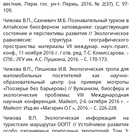
вестник. Перм. гос. ун-т. Пермь, 2016. № 2(37). С. 97-
109.
Чижова В.П., Сахневич М.Б. Познавательный туризм в
Алтайском биосферном заповеднике: существующее
состояние и перспективы развития // Экологическое
равновесие: структура географического
пространства: материалы VII междунар. науч.-практ.
конф., 11 ноября 2016 г. / отв. ред. Т.С. Комиссарова. –
СПб.: ЛГУ им. А.С. Пушкина, 2016. – С. 170-173.
Чижова В.П., Пешнова И.В. Экологическая тропа для
маломобильных посетителей как научно-
образовательный центр (на примере экотропы
«Поозерье без барьеров») // Вулканизм, биосфера и
экологические проблемы: VIII Международная
научная конференция. Майкоп, 2-6 октября 2016 г. –
Майкоп: Изд-во «Магарин О.Г.», 2016. – С. 226-228.
Чижова В.П. Экологическая информация на
туристских маршрутах ООПТ // Устойчивое развитие
особо охраняемых природных территорий. Том 3: