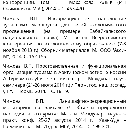
конференции. Том I. – Махачкала: АЛЕФ (ИП
Овчинников М.А.), 2014. – С. 463-470.
Чижова В.П. Информационное наполнение
туристских маршрутов для целей экологического
просвещения (на примере Забайкальского
национального парка) // Третья Всероссийская
конференция по экологическому образованию (7-8
ноября 2013 г.): Сборник материалов. М.: ООО "Акси-
М", 2014. С. 152-155.
Чижова В.П. Пространственная и функциональная
организация туризма в Арктическом регионе России
// Туризм в глубине России: сб. тр. III Междунар. науч.
семинара (21-26 июля 2014 г.) / Перм. гос. нац. исслед.
ун-т. – Пермь, 2014. – С. 16-19.
Чижова В.П. Ландшафтно-рекреационный
мониторинг на Байкале // Объекты природного
наследия и экотуризм: Мат-лы Междунар. научно-
практ. конф. 25-27 августа 2014 г., Улан-Удэ –
Гремячинск. – М.: Изд-во МГУ, 2014. – С. 196-201.