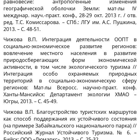
равновесие: антропогенные изменения
географической оболочки Земли: мат-лы IV
междунар. науч.-практ. конф., 28-29 окт. 2013 г. / отв.
ред. Т.С. Комиссарова. – СПб.: ЛГУ им. А.С. Пушкина,
2013. – С. 48-51.
Чижова В.П. Интеграция деятельности ООПТ в
социально-экономическое развитие регионов:
вовлечение местного населения в развитие
природосберегающих форм экономической
активности, в том числе экологического туризма //
Интеграция особо охраняемых природных
территорий в социально-экономическую сферу
регионов: Мат-лы Всеросс. научно-практ. конф.
Ханты-Мансийск: Департамент экологии ХМАО –
Югры, 2013. – С. 45-49.
Чижова В.П. Благоустройство туристских маршрутов
как способ поддержания их устойчивого состояния
(на примере Забайкальского национального парка) //
Российский Журнал Устойчивого Туризма. № 6. –
Бийск: ООО «Люмаркс», 2013. – С. 25-32.