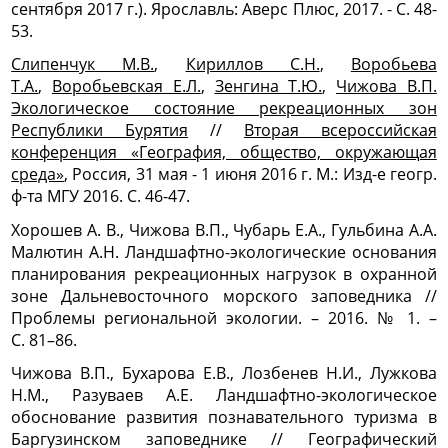
сентября 2017 г.). Ярославль: Аверс Плюс, 2017. - С. 48-
53.
Слипенчук М.В.
,
Кириллов С.Н.
,
Воробьева
Т.А.
,
Воробьевская Е.Л.
,
Зенгина Т.Ю.
,
Чижова В.П.
Экологическое состояние рекреационных зон
Республики Бурятия
//
Вторая всероссийская
конференция «География, общество, окружающая
среда»
, Россия, 31 мая - 1 июня 2016 г. М.: Изд-е геогр.
ф-та МГУ 2016. С. 46-47.
Хорошев А. В., Чижова В.П., Чубарь Е.А., Гульбина А.А.
Малютин А.Н. Ландшафтно-экологические основания
планирования рекреационных нагрузок в охранной
зоне Дальневосточного морского заповедника //
Проблемы региональной экологии. – 2016. № 1. –
С. 81–86.
Чижова В.П., Бухарова Е.В., Лозбенев Н.И., Лужкова
Н.М., Разуваев А.Е. Ландшафтно-экологическое
обоснование развития познавательного туризма в
Баргузинском заповеднике // Географический