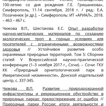
100-летию со дня рождения Г.Е.
Гришанкова»,
Симферополь, 11-14 сентября, 2018 г. / ред.:
Е.А.
Позаченюк [и др.]. – Симферополь: ИТ «АРИАЛ», 2018.
–
463 – 467 с.
Чижова В.П., Шестакова Е.С.
Опыт разработки
научно-методических материалов по созданию
экологических троп в горных условиях для
посетителей с ограниченными возможностями
здоровья
// Устойчивое развитие особо
охраняемых природных территорий. Том 5: Сборник
статей V Всероссийской научно-практической
конференции (1–3 ноября 2017 г., Сочи). – Сочи: ГКУ
КК «Природный орнитологический парк в
Имеретинской низменности», Донской издательский
центр, с. 337-345.
Чижова В.П.
Развитие природоохранной
инфраструктуры и рекреационное обустройство в
природных парках: предостережение от ошибок
//
Природные парки России: итоги деятельности и